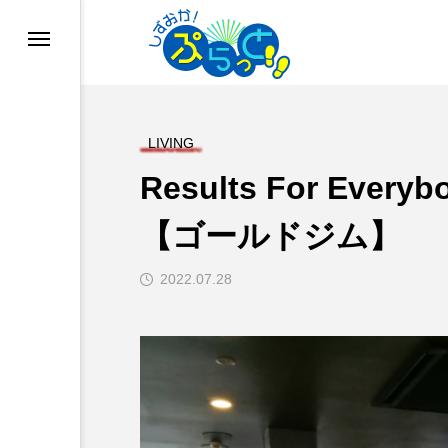
LIVING
Results For Ev
【ゴールドジム】
2022.07.28
ド
業