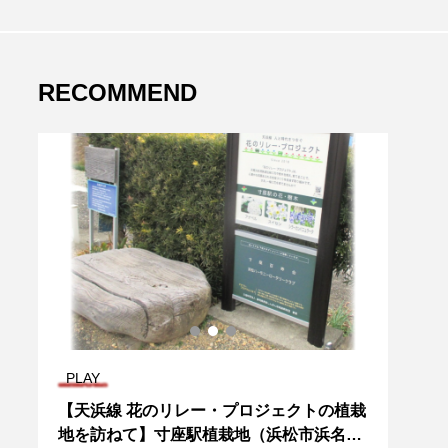
RECOMMEND
PLAY
EAT
舗
【天浜線 花のリレー・プロジェクトの植栽
藤枝
地を訪ねて】寸座駅植栽地（浜松市浜名
パ【