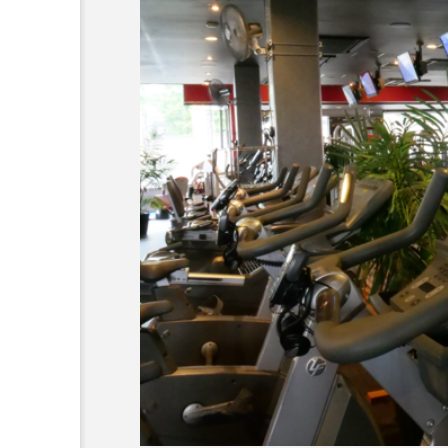
EAT
藤枝で出会う、洋食好き必
パ【助宗食堂】