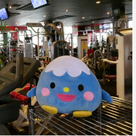
EAT
見のあんかけス
創業昭和元年。約100年の伝統がある老
和洋菓子店、ビアン正明堂