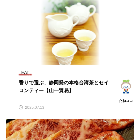
EAT
香りで選ぶ、静岡発の本格台湾茶とセイ
ロンティー【山一貿易】
たねココ
2025.07.13