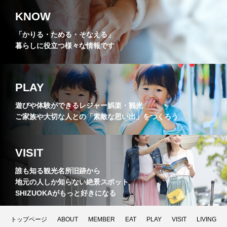
KNOW
「かりる・ためる・そなえる」
暮らしに役立つ様々な情報です
PLAY
遊びや体験ができるレジャー娯楽・観光
ご家族や大切な人との「素敵な思い出」をつくろう
VISIT
誰も知る観光名所旧跡から
地元の人しか知らない絶景スポット
SHIZUOKAがもっと好きになる
トップページ
ABOUT
MEMBER
EAT
PLAY
VISIT
LIVING