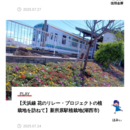
信用金庫
2025.07.27
PLAY
【天浜線 花のリレー・プロジェクトの植
栽地を訪ねて】新所原駅植栽地(湖西市)
はみぃ
2025.07.24