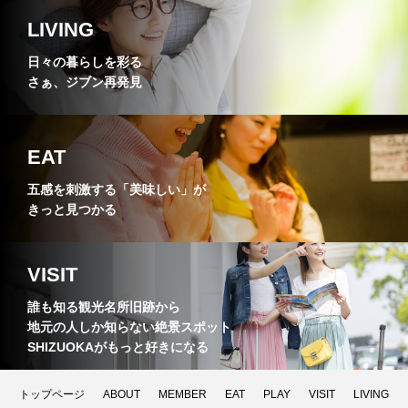
LIVING
日々の暮らしを彩る
さぁ、ジブン再発見
EAT
五感を刺激する「美味しい」が
きっと見つかる
VISIT
誰も知る観光名所旧跡から
地元の人しか知らない絶景スポット
SHIZUOKAがもっと好きになる
トップページ
ABOUT
MEMBER
EAT
PLAY
VISIT
LIVING