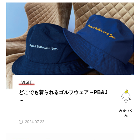
VISIT
どこでも着られるゴルフウェア～PB&J
～
みゅうく
ん
2024.07.22