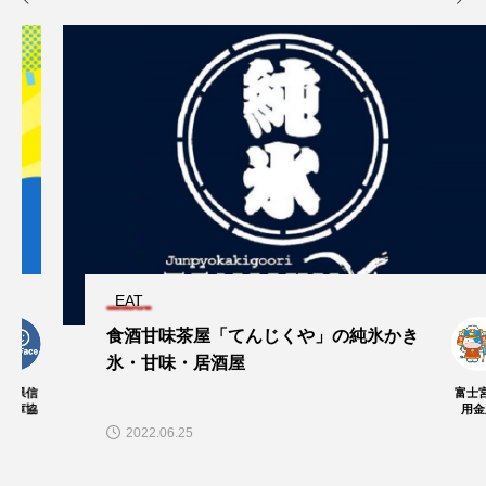
EAT
食酒甘味茶屋「てんじくや」の純氷かき
氷・甘味・居酒屋
富士宮信
用金庫
2022.06.25