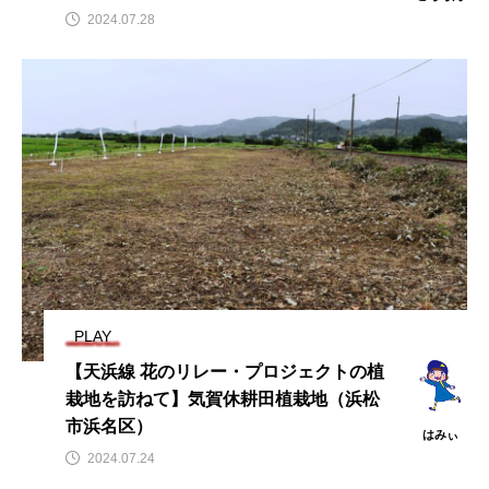
2024.07.28
PLAY
【天浜線 花のリレー・プロジェクトの植
栽地を訪ねて】気賀休耕田植栽地（浜松
市浜名区）
はみぃ
2024.07.24