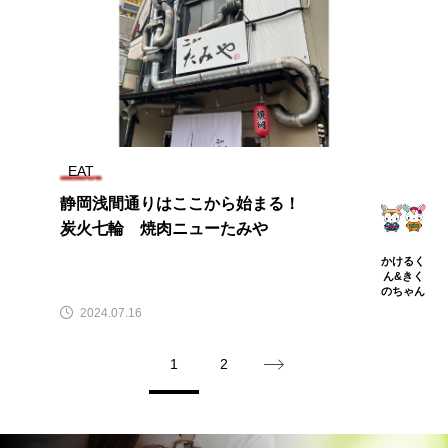
EAT
静岡浅間通りはここから始まる！
炭火七輪 焼肉ニューたみや
かけるく
ん&きく
のちゃん
2024.07.16
1
2