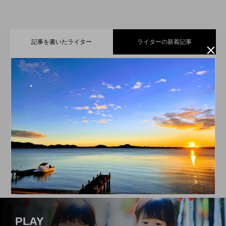
記事を書いたライター
ライターの新着記事

小さなお子さまからご年配の方まで楽し
2026.07.21
えんちゃん
遠州信用金庫
JR新居町駅前のお食事処＆和居酒屋店
2026.07.11
める、遠州名物・【舞阪団子】と【名の
ゆとりのくらしのパートナー。遠州信用金庫の福理事
歳を重ねるごとに、さらに美しく！シミ
2026.06.21
【はづき】
長「えんちゃん」です！地域の魅力と情報をお届けし
無いラーメン】
ていきます。
スイーツやパンで日常に小さな幸せを届
2026.06.11
専門サロン【PRINCESS HEART】
静岡県立森林公園「森の家」にある人気
2026.05.21
けてくれる、浜松市の【A.C.L ～アルク
PLAY