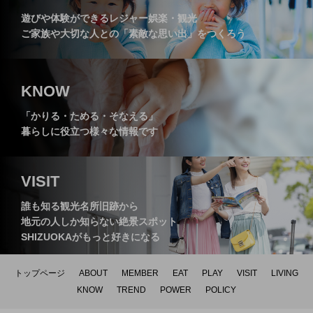
遊びや体験ができるレジャー娯楽・観光
ご家族や大切な人との「素敵な思い出」をつくろう
レストラン【まつぼっくり】
～】
KNOW
「かりる・ためる・そなえる」
暮らしに役立つ様々な情報です
VISIT
誰も知る観光名所旧跡から
地元の人しか知らない絶景スポット
SHIZUOKAがもっと好きになる
トップページ
ABOUT
MEMBER
EAT
PLAY
VISIT
LIVING
KNOW
TREND
POWER
POLICY