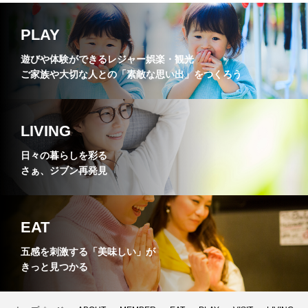
PLAY
遊びや体験ができるレジャー娯楽・観光
ご家族や大切な人との「素敵な思い出」をつくろう
LIVING
日々の暮らしを彩る
さぁ、ジブン再発見
EAT
五感を刺激する「美味しい」が
きっと見つかる