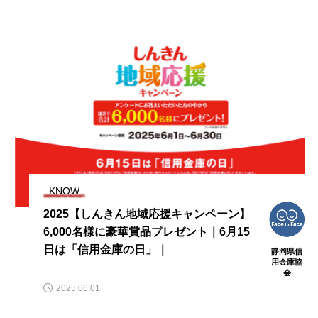
から15日は Face to Face 信金の日スペシ
｜お金のこと、もっと学べる『ここし
ャルWEEK
ん』
KNOW
2025【しんきん地域応援キャンペーン】
6,000名様に豪華賞品プレゼント｜6月15
日は「信用金庫の日」｜
静岡県信
用金庫協
会
2025.06.01