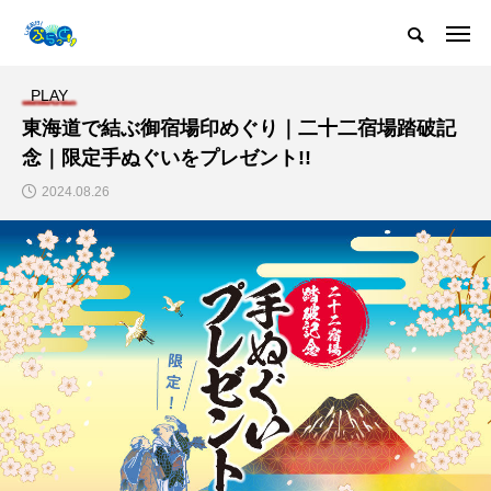
PLAY
東海道で結ぶ御宿場印めぐり｜二十二宿場踏破記
念｜限定手ぬぐいをプレゼント!!
2024.08.26