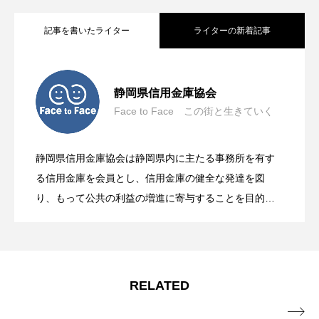
記事を書いたライター
ライターの新着記事
住民税決定通知書とは？役割や対象者、
2026.07.30
静岡県信用金庫協会
Face to Face この街と⽣きていく
QUOカードPay 5,000円分が当たる!!｜静
2026.07.01
記載内容の見方をわかりやすく解説｜お
静岡県信用金庫協会は静岡県内に主たる事務所を有す
エコカー減税とは？対象車・減税額・期
2026.06.20
岡県の信用金庫 クイズキャンペーン
る信用金庫を会員とし、信用金庫の健全な発達を図
金のこと、もっと学べる『ここしん』
り、もって公共の利益の増進に寄与することを目的と
して設立された公益性を持つ金融団体です。
住宅ローン返済中でも住み替えはでき
2026.06.10
間をわかりやすく解説｜お金のこと、も
【K-MIXラジオ番組タイアップ】6月8日
2026.06.01
る？住み替えローンと控除について解説
っと学べる『ここしん』
RELATED
