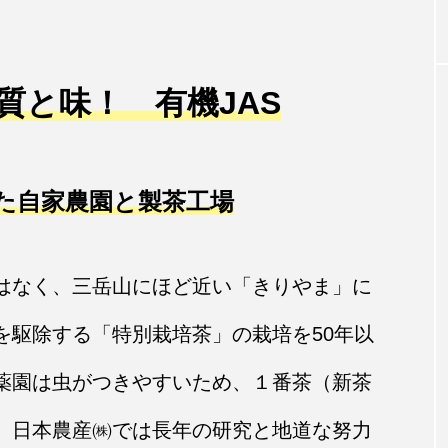
加者募集
質と味！ 有機JAS
た自家農園と製茶工場
はなく、三岳山にほど近い「きりやま」に
を駆除する「特別栽培茶」の栽培を50年以
薬園は虫がつきやすいため、１番茶（新茶
。日本農産㈱では長年の研究と地道な努力