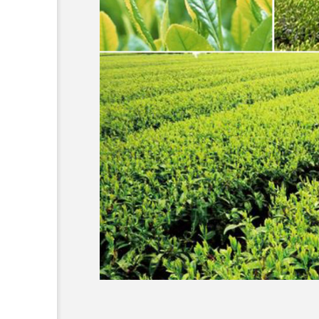
PLAY
舞坂宿と新居宿を江戸時代
ーキング★表浜名湖まるご