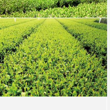
EAT
さながらにウォ
西京焼＆ふぐ料理が推しの“身体に優し
と体験！「SDG
い、美味しい”日本料理店