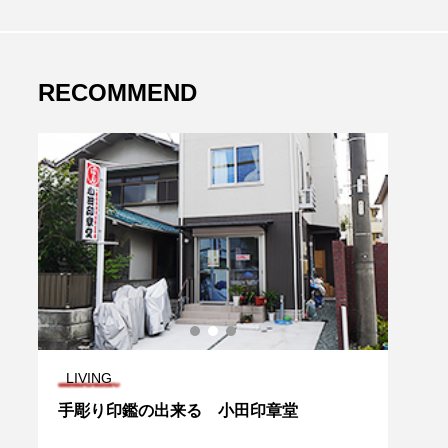
RECOMMEND
LIVING
PLA
手彫り印鑑の出来る 小田印章堂
舞坂
ーキ