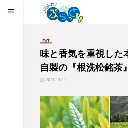
EAT
味と香気を重視した
自製の『根洗松銘茶
2023.11.11
ド
業