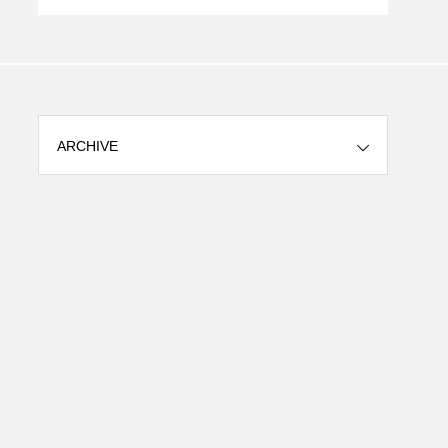
sツ
ARCHIVE