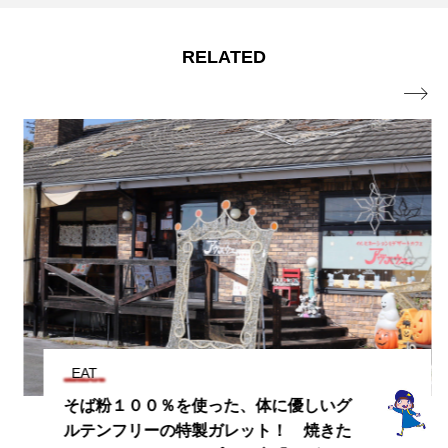
ステーキとサラダバーの店 毎日牧場
2024.07.28
品 富士山餃子】
RELATED

EAT
そば粉１００％を使った、体に優しいグ
ルテンフリーの特製ガレット！ 焼きた