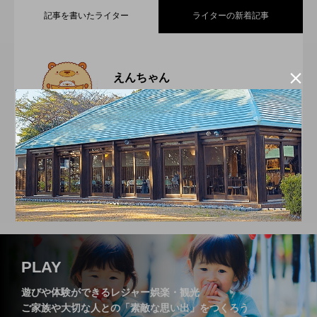
記事を書いたライター
ライターの新着記事
小さなお子さまからご年配の方まで楽し
2026.07.21

えんちゃん
遠州信用金庫
JR新居町駅前のお食事処＆和居酒屋店
2026.07.11
める、遠州名物・【舞阪団子】と【名の
ゆとりのくらしのパートナー。遠州信用金庫の福理事
歳を重ねるごとに、さらに美しく！シミ
2026.06.21
【はづき】
長「えんちゃん」です！地域の魅力と情報をお届けし
無いラーメン】
ていきます。
スイーツやパンで日常に小さな幸せを届
2026.06.11
専門サロン【PRINCESS HEART】
静岡県立森林公園「森の家」にある人気
2026.05.21
けてくれる、浜松市の【A.C.L ～アルク
PLAY
遊びや体験ができるレジャー娯楽・観光
ご家族や大切な人との「素敵な思い出」をつくろう
レストラン【まつぼっくり】
～】