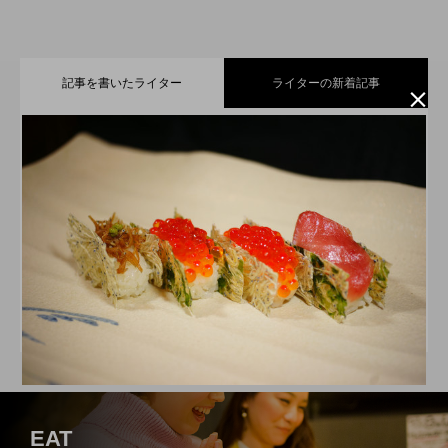
記事を書いたライター
ライターの新着記事

小さなお子さまからご年配の方まで楽し
2026.07.21
えんちゃん
遠州信用金庫
JR新居町駅前のお食事処＆和居酒屋店
2026.07.11
める、遠州名物・【舞阪団子】と【名の
ゆとりのくらしのパートナー。遠州信用金庫の福理事
歳を重ねるごとに、さらに美しく！シミ
2026.06.21
【はづき】
長「えんちゃん」です！地域の魅力と情報をお届けし
無いラーメン】
ていきます。
スイーツやパンで日常に小さな幸せを届
2026.06.11
専門サロン【PRINCESS HEART】
静岡県立森林公園「森の家」にある人気
2026.05.21
けてくれる、浜松市の【A.C.L ～アルク
EAT