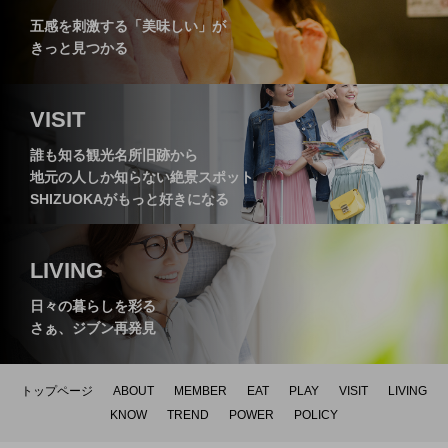
五感を刺激する「美味しい」が
きっと見つかる
レストラン【まつぼっくり】
～】
VISIT
誰も知る観光名所旧跡から
地元の人しか知らない絶景スポット
SHIZUOKAがもっと好きになる
LIVING
日々の暮らしを彩る
さぁ、ジブン再発見
トップページ
ABOUT
MEMBER
EAT
PLAY
VISIT
LIVING
KNOW
TREND
POWER
POLICY