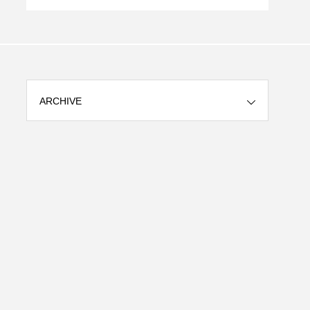
郎】
ら】
ARCHIVE