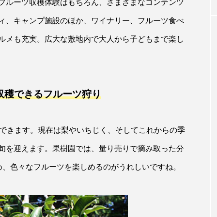
フルーツ収穫体験はもちろん、さまざまなコンテンツ
ィ、キャンプ施設のほか、ワイナリー、フルーツ食べ
ルメも充実。広大な敷地内で大人から子どもまで楽し
収穫できるフルーツ狩り
ができます。現在は梨やいちじく、そしてこれからの季
旬を迎えます。果樹園では、量り売りで摘み取った分
め、色々なフルーツを楽しめるのがうれしいですね。
VISIT
６８年。米を作
【再発見！しずおかの絶景】焼津海上花
屋【お米のみう
大会