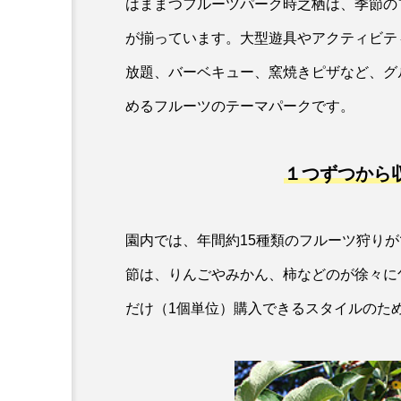
はままつフルーツパーク時之栖は、季節の
が揃っています。大型遊具やアクティビテ
放題、バーベキュー、窯焼きピザなど、グ
めるフルーツのテーマパークです。
１つずつから
園内では、年間約15種類のフルーツ狩り
節は、りんごやみかん、柿などのが徐々に
だけ（1個単位）購入できるスタイルのた
EAT
静岡の駅南で米屋を始めて
る人と食べる人をつなぐ米