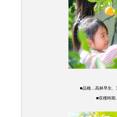
■品種…高林早生、
■収穫時期