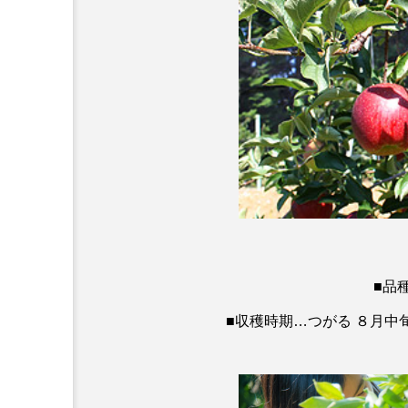
ら】
■品
■収穫時期…つがる ８月中旬