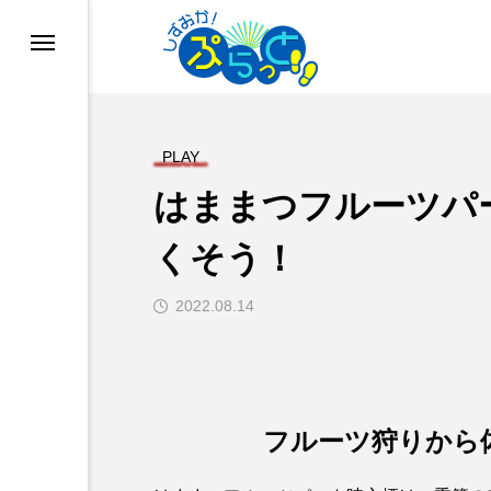
PLAY
はままつフルーツパ
くそう！
2022.08.14
ド
業
フルーツ狩りから