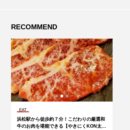
RECOMMEND
EAT
EAT
火
浜松駅から徒歩約７分！こだわりの厳選和
静岡
牛のお肉を堪能できる【やきにくKON太
る人