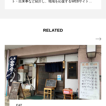
ト・出来事など紹介し、地域を応援するWEBサイトで
す。皆様の暮らしを豊かにする新しい情報やサービス
下田の街を再発見！大人気スイーツを堪
2022.11.30
る！ | 駿河湾と富士山を一望ギャラリー
春篇】
をお届けしていきます。
進化する蓮華寺池公園！低糖質スイーツ
2022.11.20
能し自然を学び遊ぶ【しずおか！ぷらっ
＆カフェ【しずおか！ぷらっと散歩2022-
RELATED

とこだわりのコーヒーを堪能【しずお
と散歩2022秋冬篇】
23春篇】
か！ぷらっと散歩2022秋冬篇】
EAT