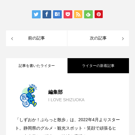
前の記事
次の記事
記事を書いたライター
ライターの新着記事
学んで！食べて！徳川家康公･慶喜公のゆ
2023.04.05
編集部
I LOVE SHIZUOKA
日本で唯一現存する関所 浜名湖の幸を
2023.03.10
かりの地をめぐる【しずおか！ぷらっと
「しずおか！ぷらっと散歩」は、2022年4月よりスター
富士山の麓で学んで！遊んで！癒され
2023.03.09
満喫【しずおか！ぷらっと散歩2022-23
ト。静岡県のグルメ・観光スポット・笑顔で頑張るヒ
散歩2022-23春篇】