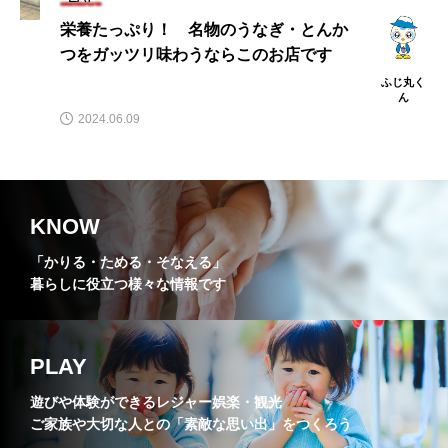
栄養たっぷり！ 名物のうなぎ・とんか
つをガッツリ味わうならこのお店です
ふじ丸く
ん
2024.06.09
KNOW
「かりる・ためる・そなえる」
暮らしに役立つ様々な情報です
PLAY
遊びや体験ができるレジャー娯楽・観光
ご家族や大切な人との「素敵な思い出」をつくろう