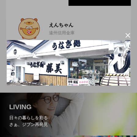
小さなお子さまからご年配の方まで楽し
2026.07.21
えんちゃん
遠州信用金庫

JR新居町駅前のお食事処＆和居酒屋店
2026.07.11
める、遠州名物・【舞阪団子】と【名の
ゆとりのくらしのパートナー。遠州信用金庫の福理事
歳を重ねるごとに、さらに美しく！シミ
2026.06.21
【はづき】
長「えんちゃん」です！地域の魅力と情報をお届けし
無いラーメン】
ていきます。
スイーツやパンで日常に小さな幸せを届
2026.06.11
専門サロン【PRINCESS HEART】
静岡県立森林公園「森の家」にある人気
2026.05.21
けてくれる、浜松市の【A.C.L ～アルク
LIVING
日々の暮らしを彩る
さぁ、ジブン再発見
レストラン【まつぼっくり】
～】