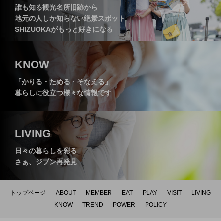
誰も知る観光名所旧跡から
地元の人しか知らない絶景スポット
レストラン【まつぼっくり】
～】
SHIZUOKAがもっと好きになる
KNOW
「かりる・ためる・そなえる」
暮らしに役立つ様々な情報です
LIVING
日々の暮らしを彩る
さぁ、ジブン再発見
トップページ
ABOUT
MEMBER
EAT
PLAY
VISIT
LIVING
KNOW
TREND
POWER
POLICY