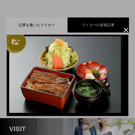
記事を書いたライター
ライターの新着記事

小さなお子さまからご年配の方まで楽し
2026.07.21
えんちゃん
遠州信用金庫
JR新居町駅前のお食事処＆和居酒屋店
2026.07.11
める、遠州名物・【舞阪団子】と【名の
ゆとりのくらしのパートナー。遠州信用金庫の福理事
歳を重ねるごとに、さらに美しく！シミ
2026.06.21
【はづき】
長「えんちゃん」です！地域の魅力と情報をお届けし
無いラーメン】
ていきます。
スイーツやパンで日常に小さな幸せを届
2026.06.11
専門サロン【PRINCESS HEART】
VISIT
静岡県立森林公園「森の家」にある人気
2026.05.21
けてくれる、浜松市の【A.C.L ～アルク