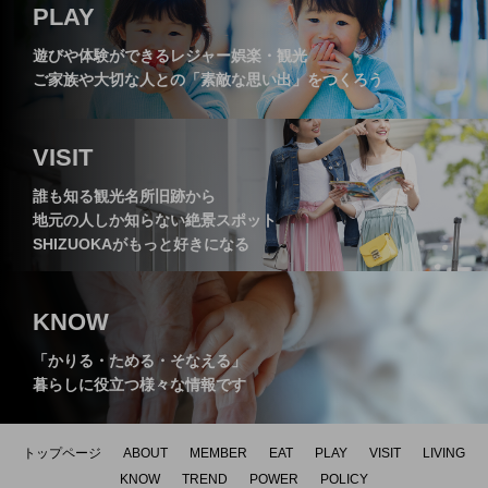
静岡県立森林公園「森の家」にある人気
2026.05.21
けてくれる、浜松市の【A.C.L ～アルク
PLAY
遊びや体験ができるレジャー娯楽・観光
ご家族や大切な人との「素敵な思い出」をつくろう
レストラン【まつぼっくり】
～】
VISIT
誰も知る観光名所旧跡から
地元の人しか知らない絶景スポット
SHIZUOKAがもっと好きになる
KNOW
「かりる・ためる・そなえる」
暮らしに役立つ様々な情報です
トップページ
ABOUT
MEMBER
EAT
PLAY
VISIT
LIVING
KNOW
TREND
POWER
POLICY