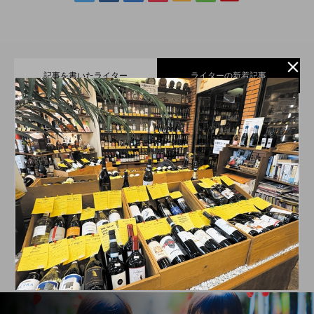

記事を書いたライター
ライターの新着記事
小さなお子さまからご年配の方まで楽し
2026.07.21
えんちゃん
遠州信用金庫
JR新居町駅前のお食事処＆和居酒屋店
2026.07.11
める、遠州名物・【舞阪団子】と【名の
ゆとりのくらしのパートナー。遠州信用金庫の福理事
歳を重ねるごとに、さらに美しく！シミ
2026.06.21
【はづき】
長「えんちゃん」です！地域の魅力と情報をお届けし
無いラーメン】
ていきます。
スイーツやパンで日常に小さな幸せを届
2026.06.11
専門サロン【PRINCESS HEART】