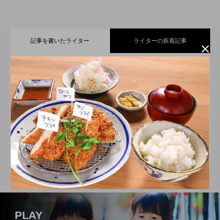
記事を書いたライター
ライターの新着記事

小さなお子さまからご年配の方まで楽し
2026.07.21
えんちゃん
遠州信用金庫
JR新居町駅前のお食事処＆和居酒屋店
2026.07.11
める、遠州名物・【舞阪団子】と【名の
ゆとりのくらしのパートナー。遠州信用金庫の福理事
歳を重ねるごとに、さらに美しく！シミ
2026.06.21
【はづき】
長「えんちゃん」です！地域の魅力と情報をお届けし
無いラーメン】
ていきます。
スイーツやパンで日常に小さな幸せを届
2026.06.11
専門サロン【PRINCESS HEART】
静岡県立森林公園「森の家」にある人気
2026.05.21
けてくれる、浜松市の【A.C.L ～アルク
PLAY