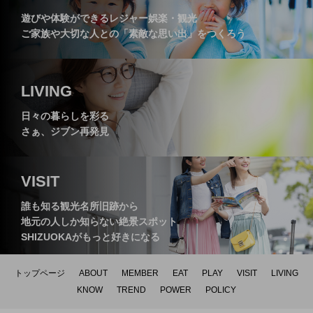
遊びや体験ができるレジャー娯楽・観光
ご家族や大切な人との「素敵な思い出」をつくろう
レストラン【まつぼっくり】
～】
LIVING
日々の暮らしを彩る
さぁ、ジブン再発見
VISIT
誰も知る観光名所旧跡から
地元の人しか知らない絶景スポット
SHIZUOKAがもっと好きになる
トップページ
ABOUT
MEMBER
EAT
PLAY
VISIT
LIVING
KNOW
TREND
POWER
POLICY