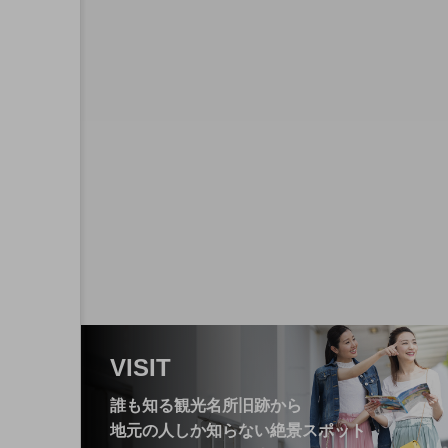
2026.05.21
静岡県立森林公園「森の
ク～】
VISIT
誰も知る観光名所旧跡から
地元の人しか知らない絶景スポット