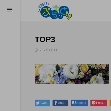
TOP3
2024.11.11
ド
業
Tweet
Share
Hatena
Pocket