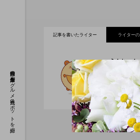
記事を書いたライター
ライターの
2026.07.21
小さなお子さまからご年
えんちゃん
静岡県の信用金庫がグルメ観光スポットを紹介
遠州信用金庫
2026.07.11
JR新居町駅前のお食事
の無いラーメン】
ゆとりのくらし
ん」です！地域
2026.06.21
歳を重ねるごとに、さらに
PLAY
2026.06.11
スイーツやパンで日常に小さ
【遊ぶ】大人も子どもも笑
浜北森林アスレチック～