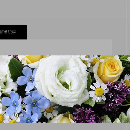
新着記事
配の方まで楽しめる、遠州名物・【舞阪団子】と【名
処＆和居酒屋店【はづき】
のパートナー。遠州信用金庫の福理事長「えんちゃ
の魅力と情報をお届けしていきます。
美しく！シミ専門サロン【PRINCESS HEART】
LIVING
な幸せを届けてくれる、浜松市の【A.C.L ～アル
顔になれる！～
1975年創業！圧倒的な品揃えで地元に
れる地方銘酒専門店、【入野酒販】