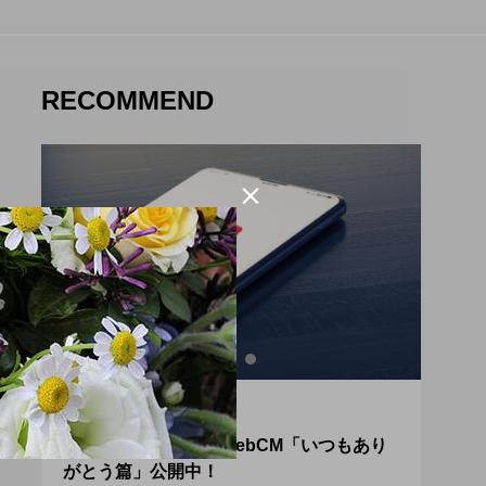
RECOMMEND

KNOW
PLA
愛さ
静岡県信用金庫協会WebCM「いつもあり
【遊
がとう篇」公開中！
浜北