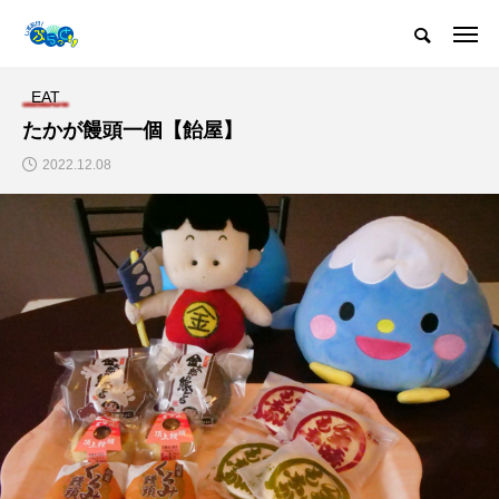
EAT
たかが饅頭一個【飴屋】
2022.12.08