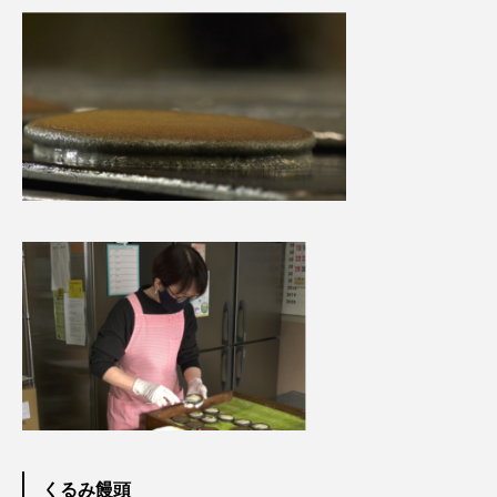
くるみ饅頭