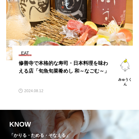
EAT
修善寺で本格的な寿司・日本料理を味わ
える店「旬魚旬菜肴めし 和～なごむ～」
みゅうく
ん
2024.08.12
KNOW
「かりる・ためる・そなえる」