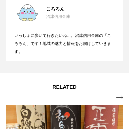
「絶景と発散。」富士山を望む大吊橋で
2025.10.18
ころろん
沼津信用金庫
長泉町の大いちょう通りにある洋菓子店
2025.06.18
爽快な体験を
いっしょに歩いて行きたいね…。沼津信用金庫の「こ
Different spaces in nature【TIGRE
2024.09.28
アニバーサリースイーツハピネスです！
ろろん」です！地域の魅力と情報をお届けしていきま
す。
毎日食べたい餃子を目指す！【伏見食
2024.08.28
BLANC(ティーグルブラン)】
ステーキとサラダバーの店 毎日牧場
2024.07.28
品 富士山餃子】
RELATED
