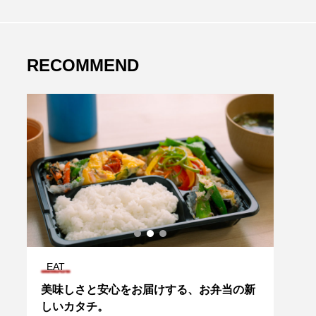
RECOMMEND
EAT
PLA
え
美味しさと安心をお届けする、お弁当の新
「オ
しいカタチ。
夏の