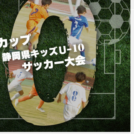
EAT
」が織りなす初
本格的なフレンチがリーズナブルに味わ
る！ 「ラパン・アジル」