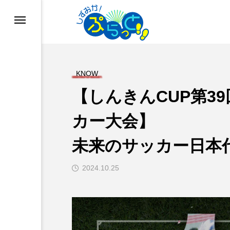
KNOW
【しんきんCUP第39
カー大会】
未来のサッカー日本代
ド
2024.10.25
業