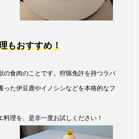
理もおすすめ！
獣の食肉のことです。狩猟免許を持つラパ
獲った伊豆鹿やイノシシなどを本格的なフ
エ料理を、是非一度お試しください！