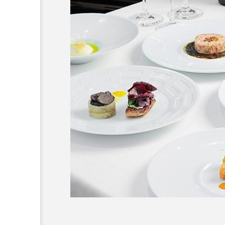
EAT
【静岡自鰻】こだわりの静