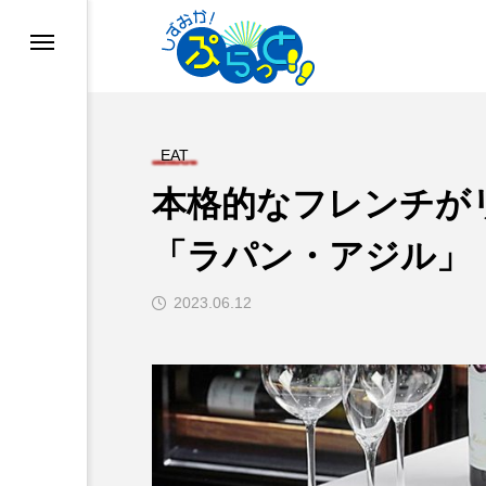
EAT
本格的なフレンチが
「ラパン・アジル」
2023.06.12
ド
業