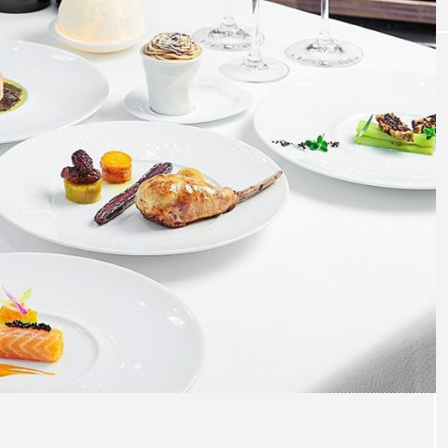
KNOW
岡県産うなぎ
静岡県信用金庫協会WebCM「しずおか
ぷらっと篇」公開中！