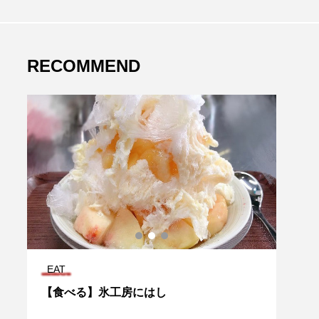
RECOMMEND
EAT
EAT
！
【食べる】氷工房にはし
【静