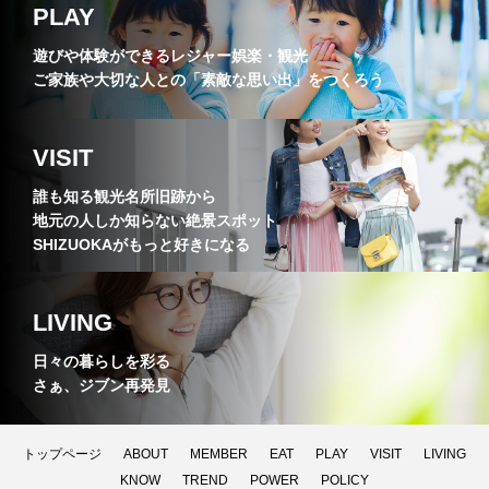
PLAY
遊びや体験ができるレジャー娯楽・観光
ご家族や大切な人との「素敵な思い出」をつくろう
VISIT
誰も知る観光名所旧跡から
地元の人しか知らない絶景スポット
SHIZUOKAがもっと好きになる
LIVING
日々の暮らしを彩る
さぁ、ジブン再発見
トップページ
ABOUT
MEMBER
EAT
PLAY
VISIT
LIVING
KNOW
TREND
POWER
POLICY