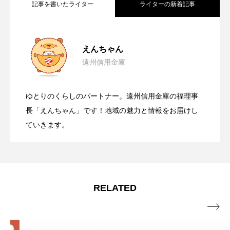
記事を書いたライター
ライターの新着記事
小さなお子さまからご年配の方まで楽し
2026.07.21
えんちゃん
遠州信用金庫
JR新居町駅前のお食事処＆和居酒屋店
2026.07.11
める、遠州名物・【舞阪団子】と【名の
ゆとりのくらしのパートナー。遠州信用金庫の福理事
歳を重ねるごとに、さらに美しく！シミ
2026.06.21
【はづき】
長「えんちゃん」です！地域の魅力と情報をお届けし
無いラーメン】
ていきます。
スイーツやパンで日常に小さな幸せを届
2026.06.11
専門サロン【PRINCESS HEART】
静岡県立森林公園「森の家」にある人気
2026.05.21
けてくれる、浜松市の【A.C.L ～アルク
RELATED

レストラン【まつぼっくり】
～】