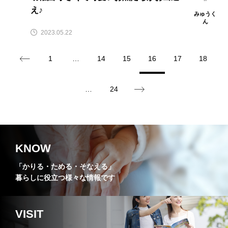
え♪
みゅうく
ん
2023.05.22
1
…
14
15
16
17
18
…
24
KNOW
「かりる・ためる・そなえる」
暮らしに役立つ様々な情報です
VISIT