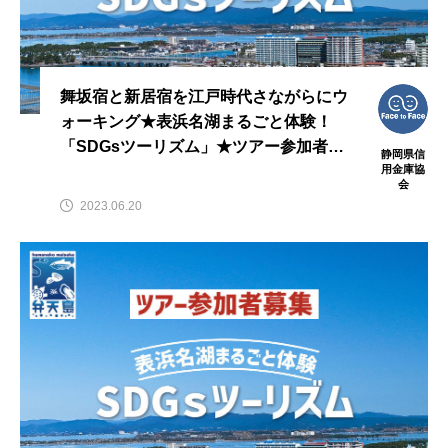
舞坂宿と新居宿を江戸時代さながらにウ
ォーキング★表浜名湖まるごと体験！
「SDGsツーリズム」★ツアー参加者募
静岡県信
集
用金庫協
会
2023.06.20