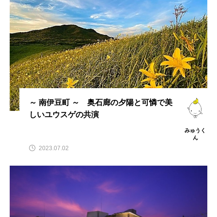
～ 南伊豆町 ～ 奥石廊の夕陽と可憐で美
しいユウスゲの共演
みゅうく
ん
2023.07.02