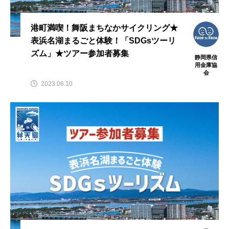
港町満喫！舞阪まちなかサイクリング★
表浜名湖まるごと体験！「SDGsツーリ
ズム」★ツアー参加者募集
静岡県信
用金庫協
会
2023.06.10