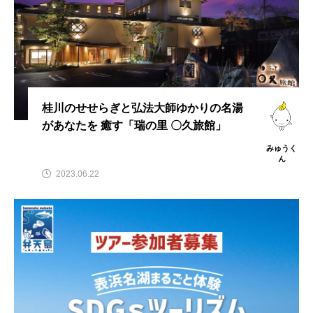
桂川のせせらぎと弘法大師ゆかりの名湯
があなたを 癒す「瑞の里 〇久旅館」
みゅうく
ん
2023.06.22