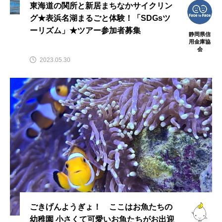
東海道の関所と新居まちなかサイクリン
グ★表浜名湖まるごと体験！「SDGsツ
ーリズム」★ツアー参加者募集
静岡県信
用金庫協
会
2023.05.30
ごきげんようぎょ！ ここはお魚たちの
幼稚園 小さくて可愛いお魚たちがお出迎