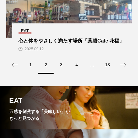
EAT
心と体をやさしく満たす場所「薬膳Cafe 花福」
2025.09.12
1
2
3
4
…
13
EAT
五感を刺激する「美味しい」が
きっと見つかる