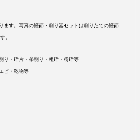
ります。写真の鰹節・削り器セットは削りたての鰹節
です。
削り・砕片・糸削り・粗砕・粉砕等
エビ・乾物等