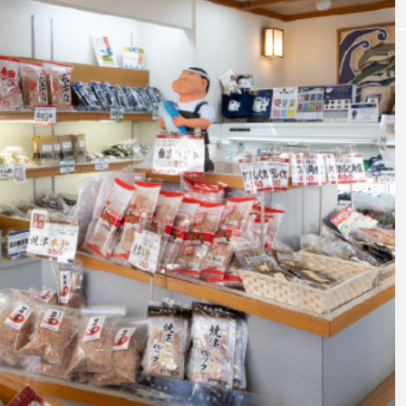
EAT
かつ【とんかつ
藤枝で出会う、洋食好き必見のあんかけ
パ【助宗食堂】