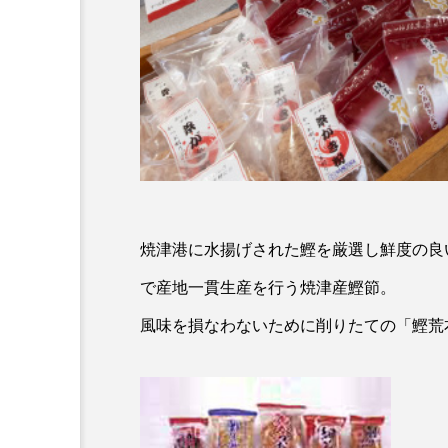
焼津港に水揚げされた鰹を厳選し鮮度の良
で産地一貫生産を行う焼津産鰹節。
風味を損なわないために削りたての「鰹荒