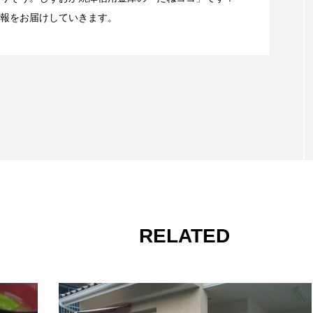
報をお届けしていきます。
是非！黒毛和牛の雌牛にこだわる「中込精肉店」
い！そんな時に行きたい静岡のイタリアン【ミルポ
と身近に。海鮮丼専門店【のっけ家】
RELATED