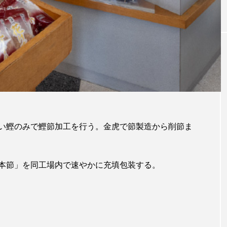
い鰹のみで鰹節加工を行う。金虎で節製造から削節ま
本節」を同工場内で速やかに充填包装する。