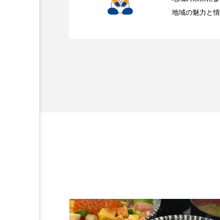
地域の魅力と情
2026.05.23
静岡で焼肉を食べるなら
2026.04.13
チーズとパスタが食べた
2026.03.23
新鮮な海の恵みを、もっ
ワ】