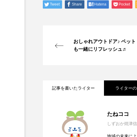
Tweet
Share
Hatena
Pocket
おしゃれアウトドア♪ ペット
も一緒にリフレッシュ♬
記事を書いたライター
ライターの
2026.07.13
静岡茶の新しい楽しみ方を
たねココ
しずおか焼津信
2026.07.03
焼津の“おいしい”と出
地域の未来によ