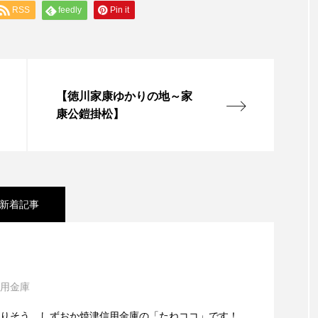
RSS
feedly
Pin it
【徳川家康ゆかりの地～家
康公鎧掛松】
新着記事
提案「利茶 – Rita」が新静岡駅前にオープン
用金庫
会える場所「いちまる商店」がオープン
りそう。しずおか焼津信用金庫の「たねココ」です！