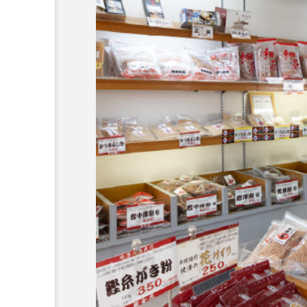
EAT
職人技が光る、極上のとん
うんの】