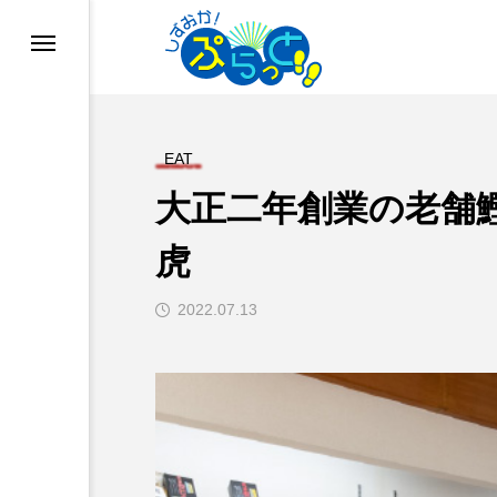
EAT
大正二年創業の老舗
虎
2022.07.13
ド
業