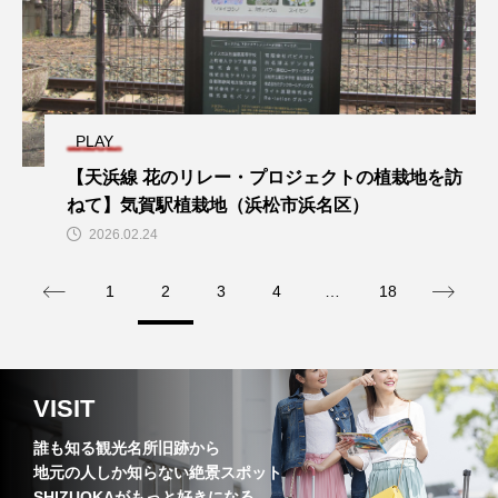
PLAY
【天浜線 花のリレー・プロジェクトの植栽地を訪
ねて】気賀駅植栽地（浜松市浜名区）
2026.02.24
1
2
3
4
…
18
VISIT
誰も知る観光名所旧跡から
地元の人しか知らない絶景スポット
SHIZUOKAがもっと好きになる