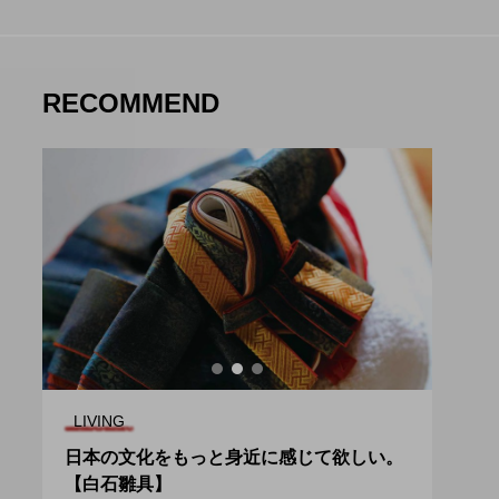
RECOMMEND

LIVING
EAT
き
日本の文化をもっと身近に感じて欲しい。
自慢
【白石雛具】
豚』