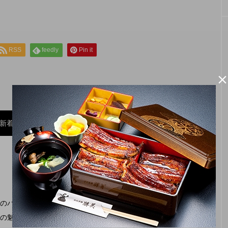
RSS
feedly
Pin it
新着記事
配の方まで楽しめる、遠州名物・【舞阪団子】と【名
処＆和居酒屋店【はづき】
EAT
のパートナー。遠州信用金庫の福理事長「えんちゃ
三代目まるやま
【あんしん・安全なお肉を食卓に「とん
の魅力と情報をお届けしていきます。
然ジャンボ海
い」】
美しく！シミ専門サロン【PRINCESS HEART】