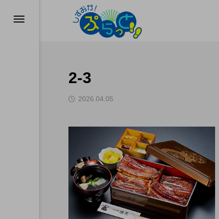
2-3
2026.04.05
ド
業