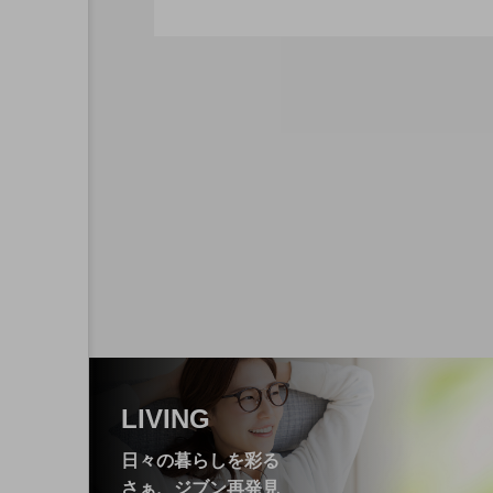
老』をご賞味あれ！
2026.06.11
スイーツやパンで日常に小さ
2026.05.21
静岡県立森林公園「森の
ク～】
LIVING
日々の暮らしを彩る
さぁ、ジブン再発見