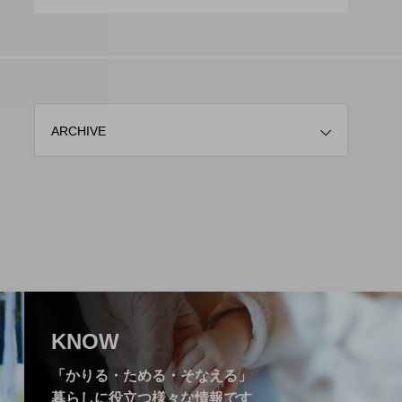
老』
ARCHIVE
KNOW
「かりる・ためる・そなえる」
暮らしに役立つ様々な情報です