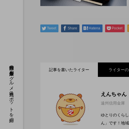
Tweet
Share
Hatena
Pocket
静岡県の信用金庫がグルメ観光スポットを紹介
記事を書いたライター
ライターの
2026.07.21
小さなお子さまからご年
えんちゃん
遠州信用金庫
2026.07.11
JR新居町駅前のお食事
の無いラーメン】
EAT
ゆとりのくらし
自慢のブランド豚『極上 
ん」です！地域
豚』のとんかつ、名物『天
2026.06.21
歳を重ねるごとに、さらに